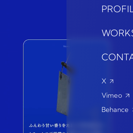
PROFI
WORK
CONT
X
Vimeo
Behance