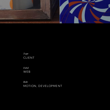
Type
CLIENT
Field
WEB
Role
MOTION,
DEVELOPMENT